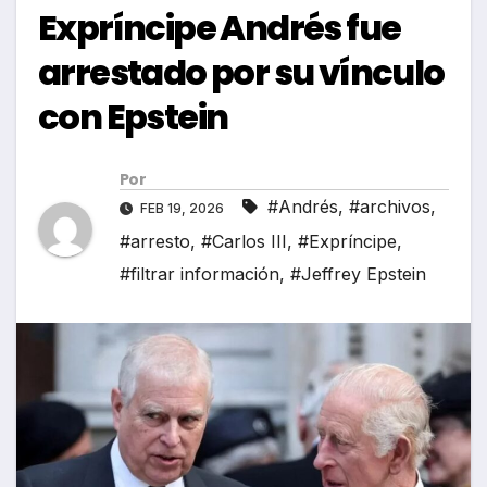
Expríncipe Andrés fue
arrestado por su vínculo
con Epstein
Por
#Andrés
,
#archivos
,
FEB 19, 2026
#arresto
,
#Carlos III
,
#Expríncipe
,
#filtrar información
,
#Jeffrey Epstein