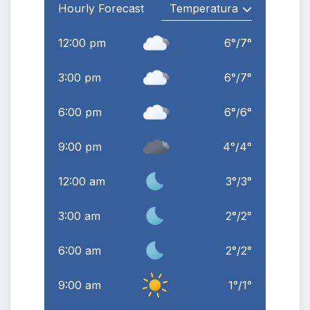
Hourly Forecast
12:00 pm
6
°
/
7
°
3:00 pm
6
°
/
7
°
6:00 pm
6
°
/
6
°
9:00 pm
4
°
/
4
°
12:00 am
3
°
/
3
°
3:00 am
2
°
/
2
°
6:00 am
2
°
/
2
°
9:00 am
1
°
/
1
°