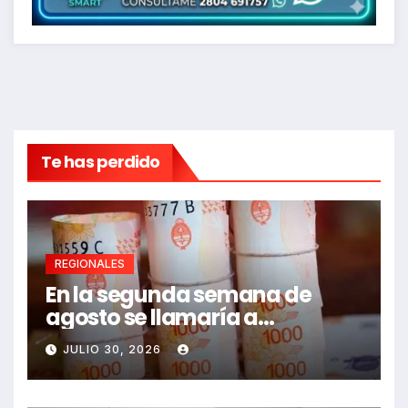
Te has perdido
REGIONALES
En la segunda semana de
agosto se llamaría a
paritarias
JULIO 30, 2026