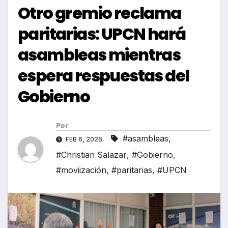
Otro gremio reclama
paritarias: UPCN hará
asambleas mientras
espera respuestas del
Gobierno
Por
#asambleas
,
FEB 6, 2026
#Christian Salazar
,
#Gobierno
,
#moviización
,
#paritarias
,
#UPCN