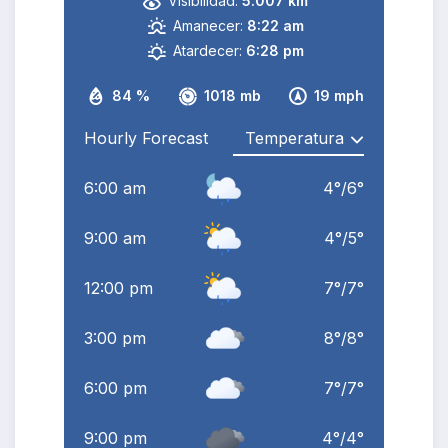
Visibilidad:
5.007 km
Amanecer:
8:22 am
Atardecer:
6:28 pm
84 %
1018 mb
19 mph
Hourly Forecast
6:00 am
4
°
/
6
°
9:00 am
4
°
/
5
°
12:00 pm
7
°
/
7
°
3:00 pm
8
°
/
8
°
6:00 pm
7
°
/
7
°
9:00 pm
4
°
/
4
°