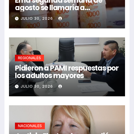
En la segunda semana de
agosto se llamaría a
paritarias
JULIO 30, 2026
REGIONALES
Pidieron a PAMI respuestas por
los adultos mayores
JULIO 30, 2026
NACIONALES