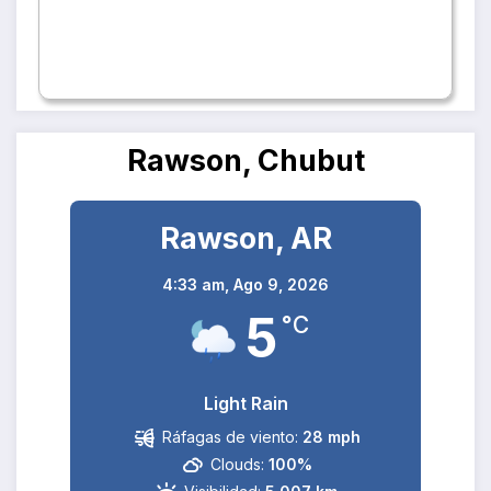
Rawson, Chubut
Rawson, AR
4:33 am,
Ago 9, 2026
5
°C
Light Rain
Ráfagas de viento:
28 mph
Clouds:
100%