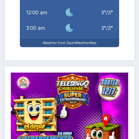
12:00 am
3
°
/
3
°
3:00 am
3
°
/
3
°
Weather from OpenWeatherMap