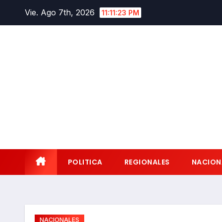
Saltar
Vie. Ago 7th, 2026
11:11:24 PM
al
contenido
POLITICA
REGIONALES
NACION
NACIONALES