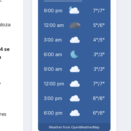
9:00 pm
7
°
/
7
°
ndoza
12:00 am
5
°
/
6
°
3:00 am
4
°
/
5
°
4 se
6:00 am
3
°
/
3
°
n
9:00 am
3
°
/
3
°
,
12:00 pm
7
°
/
7
°
3:00 pm
8
°
/
8
°
6:00 pm
6
°
/
6
°
res
Weather from OpenWeatherMap