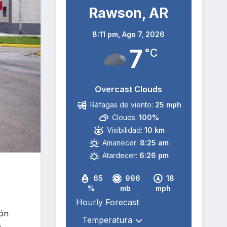
Rawson, AR
8:11 pm,
Ago 7, 2026
7
°C
Overcast Clouds
Ráfagas de viento:
25 mph
Clouds:
100%
Visibilidad:
10 km
Amanecer:
8:25 am
Atardecer:
6:26 pm
65
996
18
%
mb
mph
Hourly Forecast
ión
.