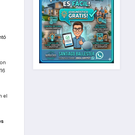
ntó
con
 16
n el
es