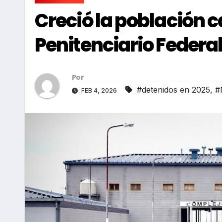
Creció la población ca
Penitenciario Federa
Por
#detenidos en 2025
,
#
FEB 4, 2026