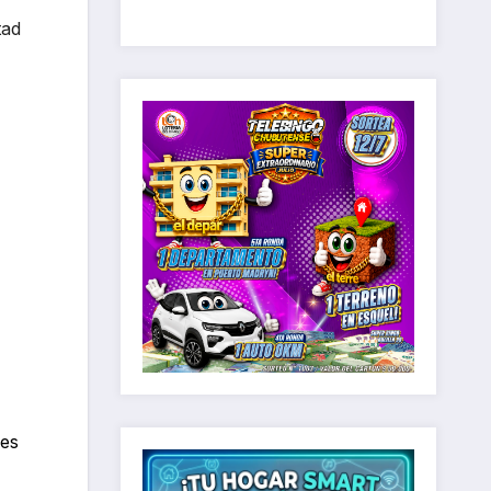
tad
nes