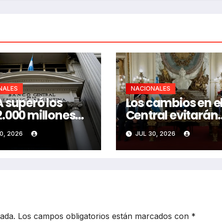
NALES
NACIONALES
 superó los
Los cambios en e
.000 millones
Central evitarán
rando dólares
«falsificar dinero
0, 2026
JUL 30, 2026
cada.
Los campos obligatorios están marcados con
*