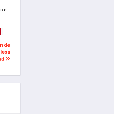
n el
ón de
 lesa
ad