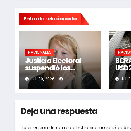
Entrada relacionada
NACIONALES
NACIO
Justicia Electoral
BCRA
suspendió los
USD2
aportes a 20
comp
JUL 30, 2026
JUL 3
partidos
Deja una respuesta
Tu dirección de correo electrónico no será publi