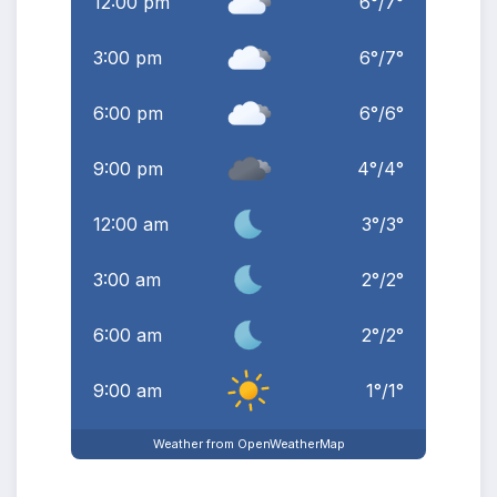
12:00 pm
6
°
/
7
°
3:00 pm
6
°
/
7
°
6:00 pm
6
°
/
6
°
9:00 pm
4
°
/
4
°
12:00 am
3
°
/
3
°
3:00 am
2
°
/
2
°
6:00 am
2
°
/
2
°
9:00 am
1
°
/
1
°
Weather from OpenWeatherMap