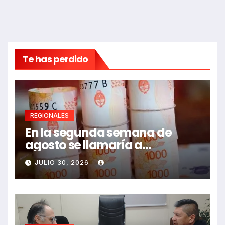
Te has perdido
REGIONALES
En la segunda semana de
agosto se llamaría a
paritarias
JULIO 30, 2026