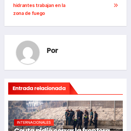
de
hidrantes trabajan en la
entradas
zona de fuego
Por
Entrada relacionada
INTERNACIONALES
Ceuta pidió cerrar la frontera