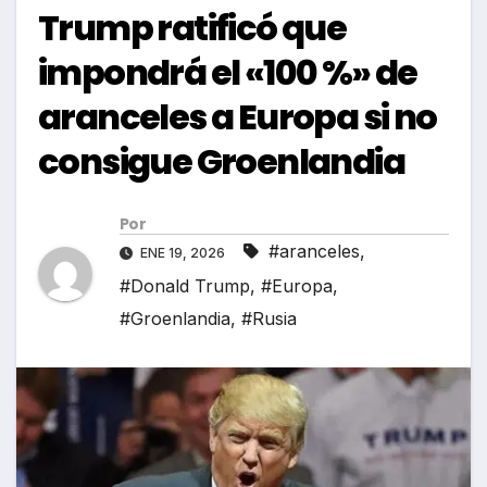
Trump ratificó que
impondrá el «100 %» de
aranceles a Europa si no
consigue Groenlandia
Por
#aranceles
,
ENE 19, 2026
#Donald Trump
,
#Europa
,
#Groenlandia
,
#Rusia