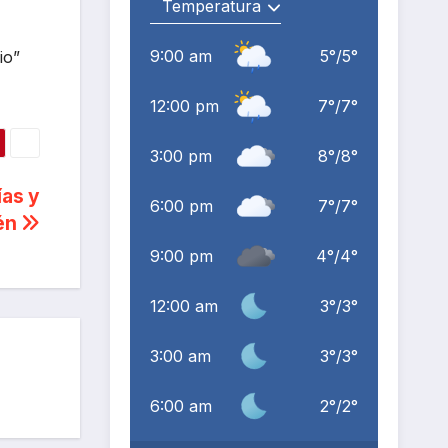
9:00 am
5
°
/
5
°
io”
12:00 pm
7
°
/
7
°
3:00 pm
8
°
/
8
°
ías y
6:00 pm
7
°
/
7
°
lén
9:00 pm
4
°
/
4
°
12:00 am
3
°
/
3
°
3:00 am
3
°
/
3
°
6:00 am
2
°
/
2
°