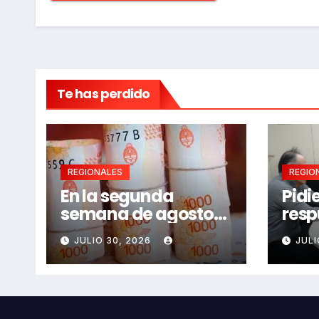
Te has perdido
REGIONALES
REGIO
En la segunda
Pidi
semana de agosto
resp
se llamaría a
adul
JULIO 30, 2026
JULI
paritarias