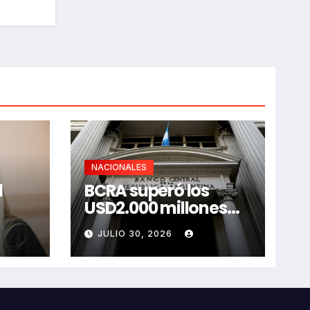
NACIONALES
l
BCRA superó los
USD2.000 millones
tidos
comprando dólares
JULIO 30, 2026