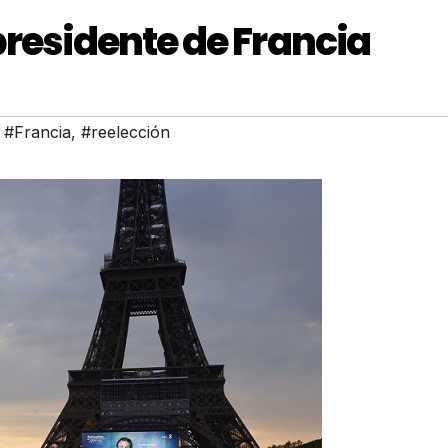
presidente de Francia
,
#Francia
,
#reelección