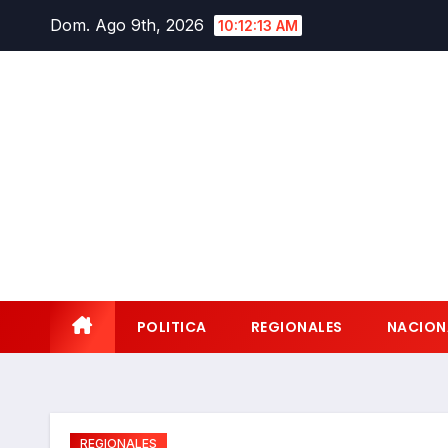
Saltar
Dom. Ago 9th, 2026
10:12:14 AM
al
contenido
POLITICA
REGIONALES
NACION
REGIONALES