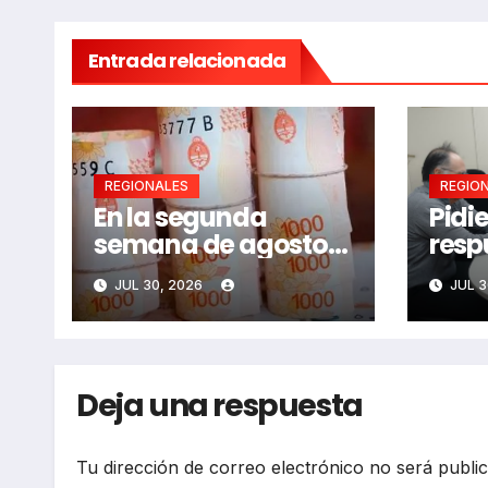
Entrada relacionada
REGIONALES
REGIO
En la segunda
Pidi
semana de agosto
resp
se llamaría a
adul
JUL 30, 2026
JUL 3
paritarias
Deja una respuesta
Tu dirección de correo electrónico no será publi