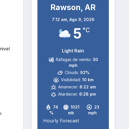
Rawson, AR
7:12 am,
Ago 9, 2026
5
°C
nivel
Light Rain
Ráfagas de viento:
30
mph
Clouds:
92%
Visibilidad:
10 km
Amanecer:
8:22 am
Atardecer:
6:28 pm
74
1021
23
%
mb
mph
n
Hourly Forecast