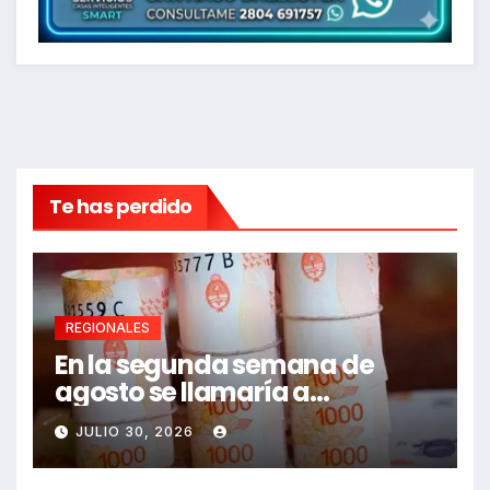
Te has perdido
REGIONALES
En la segunda semana de
agosto se llamaría a
paritarias
JULIO 30, 2026