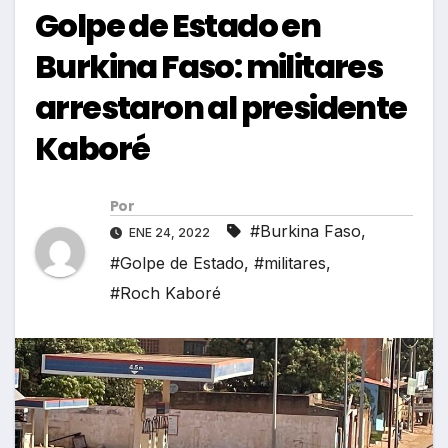
Golpe de Estado en
Burkina Faso: militares
arrestaron al presidente
Kaboré
Por
#Burkina Faso
,
ENE 24, 2022
#Golpe de Estado
,
#militares
,
#Roch Kaboré