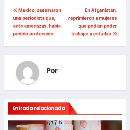
Navegación
México: asesinaron
En Afganistán,
una periodista que,
reprimieron a mujeres
de
ante amenazas, había
que pedían poder
entradas
pedido protección
trabajar y estudiar
Por
Entrada relacionada