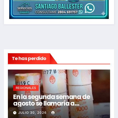
Te has perdido
REGIONALES
En la segunda semana de
agosto se llamaría a
paritarias
JULIO 30, 2026