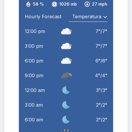
58 %
1026 mb
27 mph
Hourly Forecast
12:00 pm
7
°
/
7
°
3:00 pm
7
°
/
7
°
6:00 pm
6
°
/
6
°
9:00 pm
4
°
/
4
°
12:00 am
3
°
/
3
°
3:00 am
2
°
/
2
°
6:00 am
2
°
/
2
°