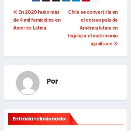
Navegación
En 2020 hubo más
Chile se convertiría en
de 4 mil femicidios en
el octavo país de
de
América Latina
América latina en
entradas
legalizar el matrimonio
igualitario
Por
Entrada relacionada