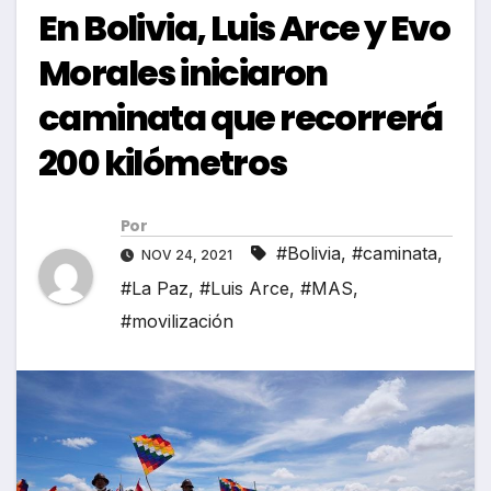
En Bolivia, Luis Arce y Evo
Morales iniciaron
caminata que recorrerá
200 kilómetros
Por
#Bolivia
,
#caminata
,
NOV 24, 2021
#La Paz
,
#Luis Arce
,
#MAS
,
#movilización