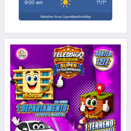
9:00 am
1
°
/
1
°
Weather from OpenWeatherMap