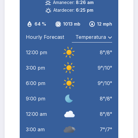
Amanecer:
8:26 am
Atardecer:
6:25 pm
64 %
1013 mb
12 mph
Hourly Forecast
12:00 pm
8
°
/
8
°
3:00 pm
9
°
/
10
°
6:00 pm
9
°
/
10
°
9:00 pm
8
°
/
8
°
12:00 am
8
°
/
8
°
3:00 am
7
°
/
7
°