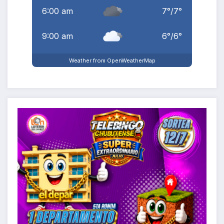
6:00 am
7
°
/
7
°
9:00 am
6
°
/
6
°
Weather from OpenWeatherMap