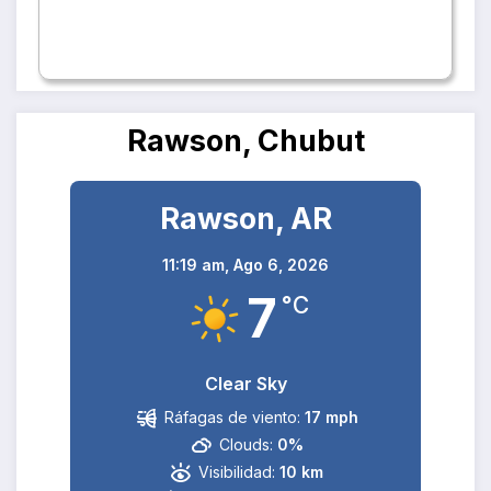
Rawson, Chubut
Rawson, AR
11:19 am,
Ago 6, 2026
7
°C
Clear Sky
Ráfagas de viento:
17 mph
Clouds:
0%
Visibilidad:
10 km