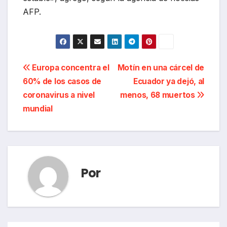
AFP.
Navegación
Europa concentra el
Motín en una cárcel de
60% de los casos de
Ecuador ya dejó, al
de
coronavirus a nivel
menos, 68 muertos
entradas
mundial
Por