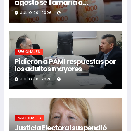
agosto se llamaría a
paritarias
JULIO 30, 2026
REGIONALES
Pidieron a PAMI respuestas por
los adultos mayores
JULIO 30, 2026
NACIONALES
Justicia Electoral suspendió