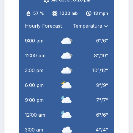
57 %
1000 mb
13 mph
Hourly Forecast
9:00 am
6
°
/
6
°
12:00 pm
8
°
/
10
°
3:00 pm
10
°
/
12
°
6:00 pm
9
°
/
9
°
9:00 pm
7
°
/
7
°
12:00 am
6
°
/
6
°
3:00 am
4
°
/
4
°