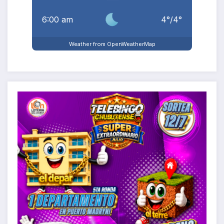
6:00 am
4
°
/
4
°
Weather from OpenWeatherMap