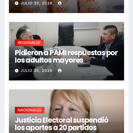
paritarias
JULIO 30, 2026
REGIONALES
Pidieron a PAMI respuestas por
los adultos mayores
JULIO 30, 2026
NACIONALES
Justicia Electoral suspendió
los aportes a 20 partidos