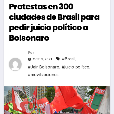
Protestas en 300
ciudades de Brasil para
pedir juicio político a
Bolsonaro
Por
#Brasil
,
OCT 3, 2021
#Jair Bolsonaro
,
#juicio político
,
#movilizaciones