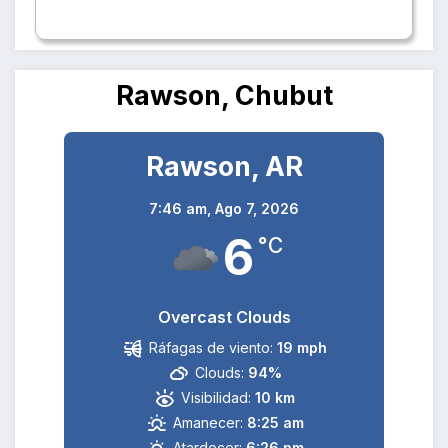
Rawson, Chubut
Rawson, AR
7:46 am,
Ago 7, 2026
6
°C
Overcast Clouds
Ráfagas de viento:
19 mph
Clouds:
94%
Visibilidad:
10 km
Amanecer:
8:25 am
Atardecer:
6:26 pm