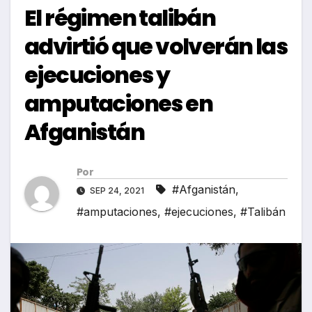
El régimen talibán
advirtió que volverán las
ejecuciones y
amputaciones en
Afganistán
Por
#Afganistán
,
SEP 24, 2021
#amputaciones
,
#ejecuciones
,
#Talibán