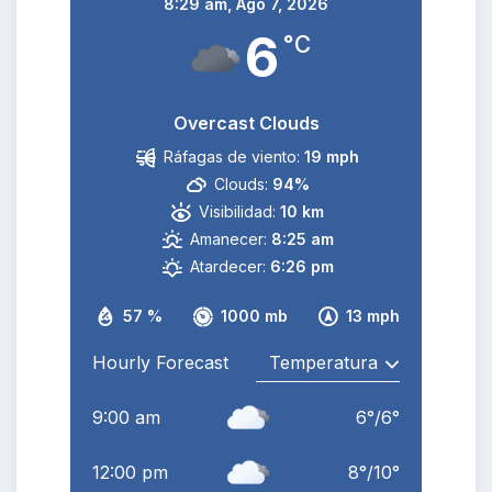
8:29 am,
Ago 7, 2026
6
°C
Overcast Clouds
Ráfagas de viento:
19 mph
Clouds:
94%
Visibilidad:
10 km
Amanecer:
8:25 am
Atardecer:
6:26 pm
57 %
1000 mb
13 mph
Hourly Forecast
9:00 am
6
°
/
6
°
12:00 pm
8
°
/
10
°