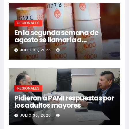
REGIONALES
En la segunda semana de
agosto se llamaría a
paritarias
JULIO 30, 2026
REGIONALES
Pidieron a PAMI respuestas por
los adultos mayores
JULIO 30, 2026