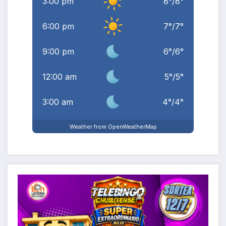
3:00 pm
8
°
/
8
°
6:00 pm
7
°
/
7
°
9:00 pm
6
°
/
6
°
12:00 am
5
°
/
5
°
3:00 am
4
°
/
4
°
Weather from OpenWeatherMap