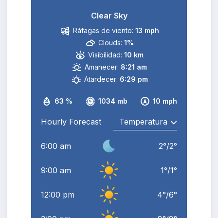
Clear Sky
Ráfagas de viento:
13 mph
Clouds:
1%
Visibilidad:
10 km
Amanecer:
8:21 am
Atardecer:
6:29 pm
63 %
1034 mb
10 mph
Hourly Forecast
6:00 am
2
°
/
2
°
9:00 am
1
°
/
1
°
12:00 pm
4
°
/
6
°