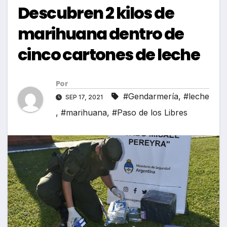
Descubren 2 kilos de
marihuana dentro de
cinco cartones de leche
Por
#Gendarmería
,
#leche
SEP 17, 2021
,
#marihuana
,
#Paso de los Libres