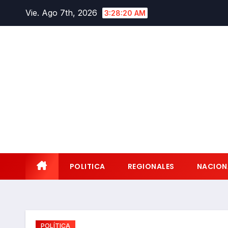
Saltar
Vie. Ago 7th, 2026
3:28:22 AM
al
contenido
POLITICA
REGIONALES
NACION
POLÍTICA