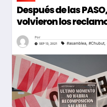
Después de las PASO,
volvieron los reclamo
Por
#asamblea
,
#Chubut
,
SEP 13, 2021