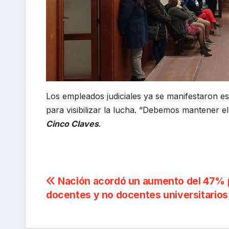
Los empleados judiciales ya se manifestaron e
para visibilizar la lucha. “Debemos mantener 
Cinco Claves
.
Navegación
Nación acordó un aumento del 47% 
docentes y no docentes universitarios
de
entradas