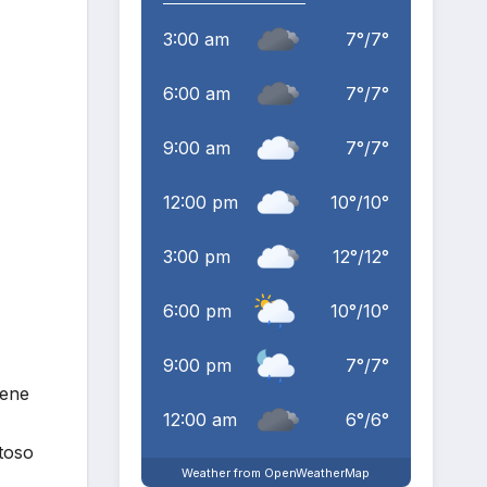
3:00 am
7
°
/
7
°
6:00 am
7
°
/
7
°
9:00 am
7
°
/
7
°
12:00 pm
10
°
/
10
°
3:00 pm
12
°
/
12
°
6:00 pm
10
°
/
10
°
9:00 pm
7
°
/
7
°
iene
12:00 am
6
°
/
6
°
toso
Weather from OpenWeatherMap