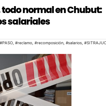
 todo normal en Chubut:
s salariales
#PASO
,
#reclamo
,
#recomposición
,
#salarios
,
#SITRAJU