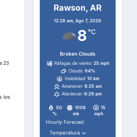
Rawson, AR
12:28 am,
Ago 7, 2026
8
°C
Broken Clouds
a 23
Ráfagas de viento:
25 mph
Clouds:
64%
Visibilidad:
10 km
Amanecer:
8:25 am
Atardecer:
6:26 pm
s los
50
1008
15
%
mb
mph
Hourly Forecast