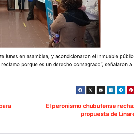
ste lunes en asamblea, y acondicionaron el inmueble públi
el reclamo porque es un derecho consagrado”, señalaron a
para
El peronismo chubutense recha
propuesta de Lina