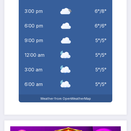
3:00 pm
6
°
/
8
°
6:00 pm
6
°
/
6
°
9:00 pm
5
°
/
5
°
12:00 am
5
°
/
5
°
3:00 am
5
°
/
5
°
6:00 am
5
°
/
5
°
Weather from OpenWeatherMap