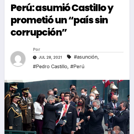
Perú: asumió Castillo y
prometió un “país sin
corrupción”
Por
#asunción
,
JUL 28, 2021
#Pedro Castillo
,
#Perú