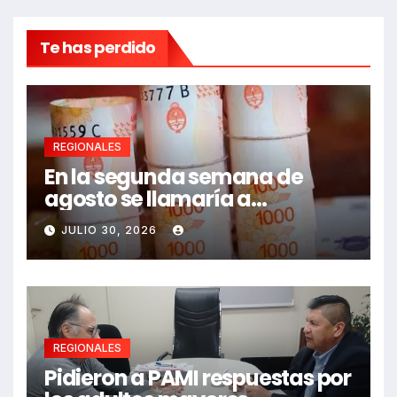
Te has perdido
REGIONALES
En la segunda semana de
agosto se llamaría a
paritarias
JULIO 30, 2026
REGIONALES
Pidieron a PAMI respuestas por