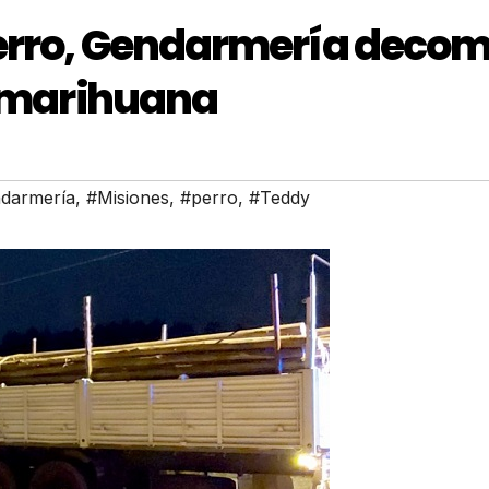
perro, Gendarmería decom
e marihuana
darmería
,
#Misiones
,
#perro
,
#Teddy