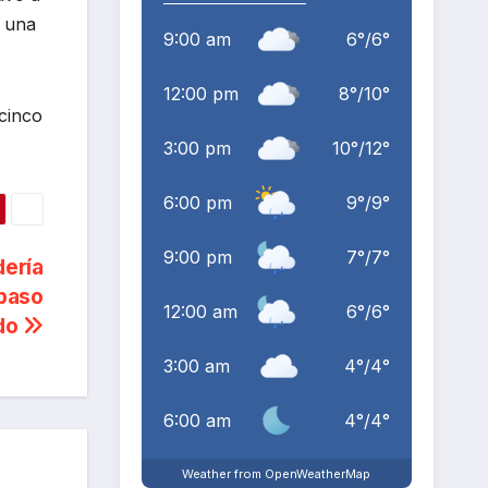
a una
9:00 am
6
°
/
6
°
12:00 pm
8
°
/
10
°
 cinco
3:00 pm
10
°
/
12
°
6:00 pm
9
°
/
9
°
9:00 pm
7
°
/
7
°
dería
 paso
12:00 am
6
°
/
6
°
ado
3:00 am
4
°
/
4
°
6:00 am
4
°
/
4
°
Weather from OpenWeatherMap