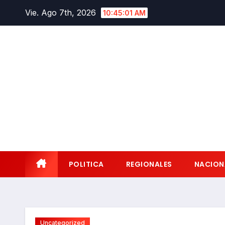
Saltar
Vie. Ago 7th, 2026
10:45:02 AM
al
contenido
POLITICA
REGIONALES
NACION
Uncategorized