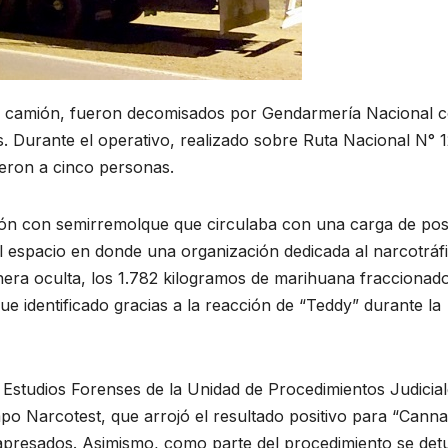
n camión, fueron decomisados por Gendarmería Nacional c
s. Durante el operativo, realizado sobre Ruta Nacional N° 1
ieron a cinco personas.
ión con semirremolque que circulaba con una carga de pos
l espacio en donde una organización dedicada al narcotráf
era oculta, los 1.782 kilogramos de marihuana fraccionad
ue identificado gracias a la reacción de “Teddy” durante la
y Estudios Forenses de la Unidad de Procedimientos Judicia
po Narcotest, que arrojó el resultado positivo para “Canna
apresados. Asimismo, como parte del procedimiento se det