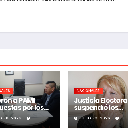
NALES
NACIONALES
eron a PAMI
Justicia Electora
uestas por los
suspendió los
tos mayores
aportes a 20 par
O 30, 2026
JULIO 30, 2026