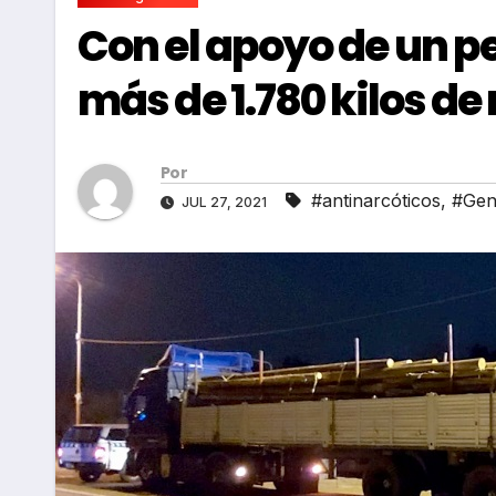
Con el apoyo de un 
más de 1.780 kilos d
Por
#antinarcóticos
,
#Gen
JUL 27, 2021