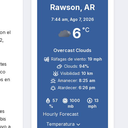
Rawson, AR
7:44 am,
Ago 7, 2026
6
°C
on el
2,
Overcast Clouds
Ráfagas de viento:
19 mph
tes
Clouds:
94%
ico
Visibilidad:
10 km
os en
Amanecer:
8:25 am
Atardecer:
6:26 pm
57
1000
13
%
mb
mph
les
Hourly Forecast
bis
uvo a