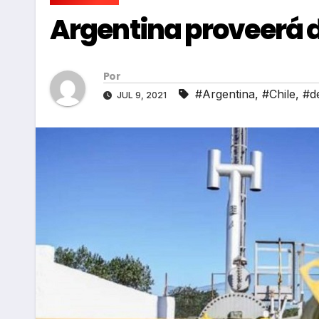
Argentina proveerá d
Por
#Argentina
,
#Chile
,
#d
JUL 9, 2021