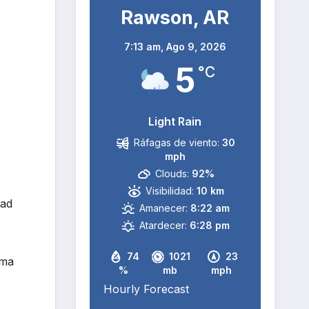
Rawson, AR
7:13 am,
Ago 9, 2026
5
°C
Light Rain
Ráfagas de viento:
30
mph
Clouds:
92%
Visibilidad:
10 km
tad
Amanecer:
8:22 am
Atardecer:
6:28 pm
74
1021
23
ema
%
mb
mph
Hourly Forecast