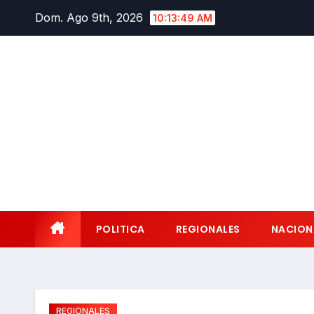
Saltar
Dom. Ago 9th, 2026
10:13:50 AM
al
contenido
POLITICA
REGIONALES
NACION
REGIONALES