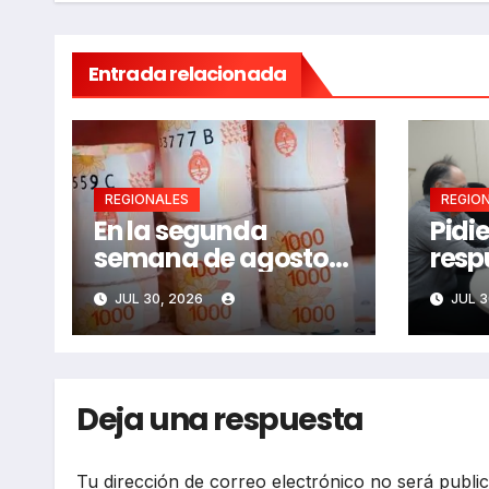
Entrada relacionada
REGIONALES
REGIO
En la segunda
Pidi
semana de agosto
resp
se llamaría a
adul
JUL 30, 2026
JUL 3
paritarias
Deja una respuesta
Tu dirección de correo electrónico no será publi