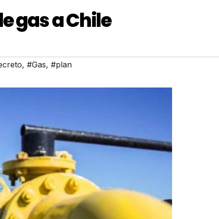
e gas a Chile
ecreto
,
#Gas
,
#plan