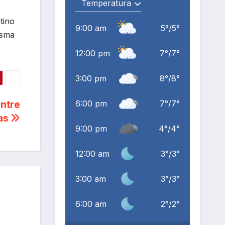
tino
9:00 am
5
°
/
5
°
isma
12:00 pm
7
°
/
7
°
3:00 pm
8
°
/
8
°
6:00 pm
7
°
/
7
°
entre
cas
9:00 pm
4
°
/
4
°
12:00 am
3
°
/
3
°
3:00 am
3
°
/
3
°
6:00 am
2
°
/
2
°