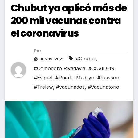
Chubut ya aplicó más de
200 mil vacunas contra
el coronavirus
Por
#Chubut
,
JUN 19, 2021
#Comodoro Rivadavia
,
#COVID-19
,
#Esquel
,
#Puerto Madryn
,
#Rawson
,
#Trelew
,
#vacunados
,
#Vacunatorio