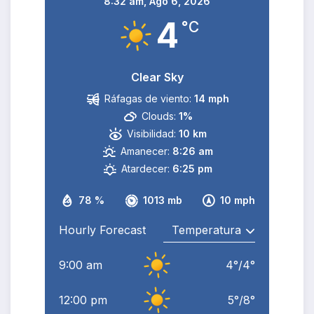
8:32 am,
Ago 6, 2026
4
°C
Clear Sky
Ráfagas de viento:
14 mph
Clouds:
1%
Visibilidad:
10 km
Amanecer:
8:26 am
Atardecer:
6:25 pm
78 %
1013 mb
10 mph
Hourly Forecast
9:00 am
4
°
/
4
°
12:00 pm
5
°
/
8
°