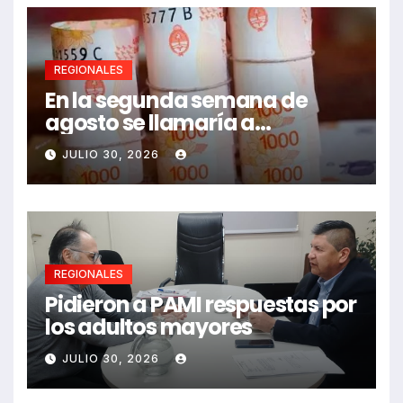
REGIONALES
En la segunda semana de
agosto se llamaría a
paritarias
JULIO 30, 2026
REGIONALES
Pidieron a PAMI respuestas por
los adultos mayores
JULIO 30, 2026