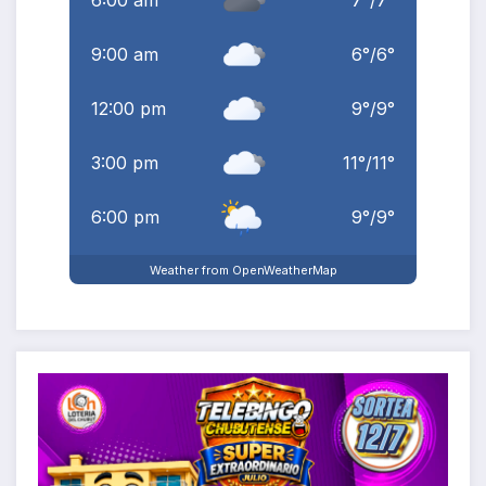
6:00 am
7
°
/
7
°
9:00 am
6
°
/
6
°
12:00 pm
9
°
/
9
°
3:00 pm
11
°
/
11
°
6:00 pm
9
°
/
9
°
Weather from OpenWeatherMap