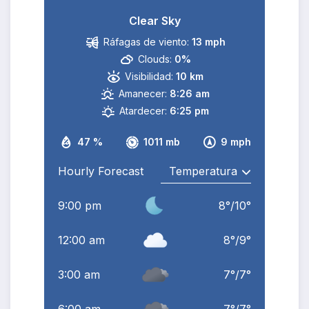
Clear Sky
Ráfagas de viento:
13 mph
Clouds:
0%
Visibilidad:
10 km
Amanecer:
8:26 am
Atardecer:
6:25 pm
47 %
1011 mb
9 mph
Hourly Forecast
9:00 pm
8
°
/
10
°
12:00 am
8
°
/
9
°
3:00 am
7
°
/
7
°