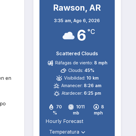
Rawson, AR
3:35 am,
Ago 6, 2026
6
°C
Scattered Clouds
Ráfagas de viento:
8 mph
Clouds:
45%
en en
Visibilidad:
10 km
Amanecer:
8:26 am
Atardecer:
6:25 pm
rpo
70
1011
8
%
mb
mph
Hourly Forecast