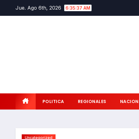
Saltar
Jue. Ago 6th, 2026
6:35:39 AM
al
contenido
POLITICA
REGIONALES
NACION
Uncategorized