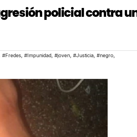
agresión policial contra u
,
#Fredes
,
#Impunidad
,
#joven
,
#Justicia
,
#negro
,