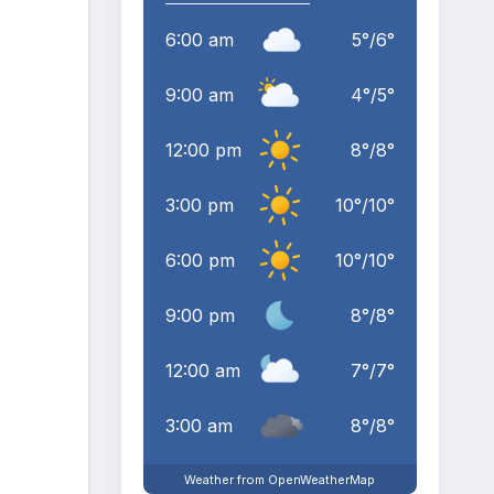
6:00 am
5
°
/
6
°
9:00 am
4
°
/
5
°
12:00 pm
8
°
/
8
°
3:00 pm
10
°
/
10
°
6:00 pm
10
°
/
10
°
9:00 pm
8
°
/
8
°
12:00 am
7
°
/
7
°
3:00 am
8
°
/
8
°
Weather from OpenWeatherMap