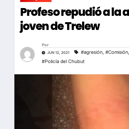
Profeso repudió a la 
joven de Trelew
Por
#agresión
,
#Comisión
JUN 12, 2021
#Policía del Chubut