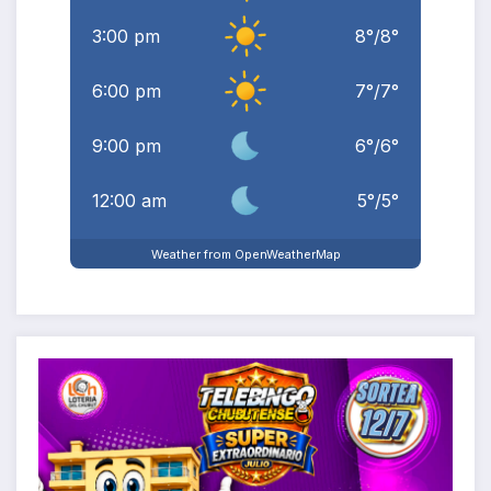
3:00 pm
8
°
/
8
°
6:00 pm
7
°
/
7
°
9:00 pm
6
°
/
6
°
12:00 am
5
°
/
5
°
Weather from OpenWeatherMap