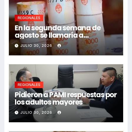
REGIONALES
En la segunda semana de
agosto se llamaría a
paritarias
JULIO 30, 2026
REGIONALES
Pidieron a PAMI respuestas por
los adultos mayores
JULIO 30, 2026