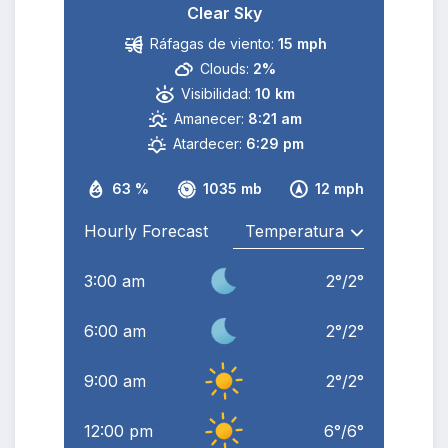
Clear Sky
Ráfagas de viento:
15 mph
Clouds:
2%
Visibilidad:
10 km
Amanecer:
8:21 am
Atardecer:
6:29 pm
63 %
1035 mb
12 mph
Hourly Forecast
3:00 am
2
°
/
2
°
6:00 am
2
°
/
2
°
9:00 am
2
°
/
2
°
12:00 pm
6
°
/
6
°