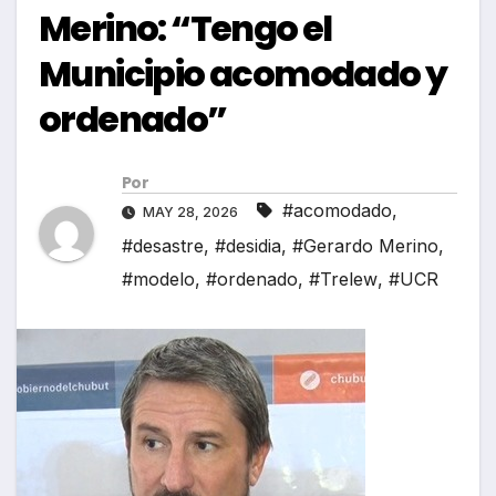
Merino: “Tengo el
Municipio acomodado y
ordenado”
Por
#acomodado
,
MAY 28, 2026
#desastre
,
#desidia
,
#Gerardo Merino
,
#modelo
,
#ordenado
,
#Trelew
,
#UCR