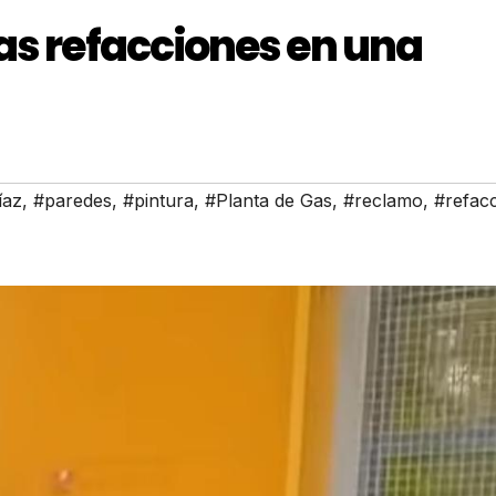
as refacciones en una
íaz
,
#paredes
,
#pintura
,
#Planta de Gas
,
#reclamo
,
#refac