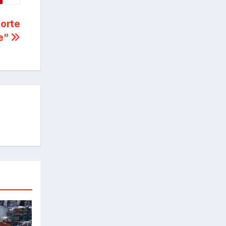
porte
te”