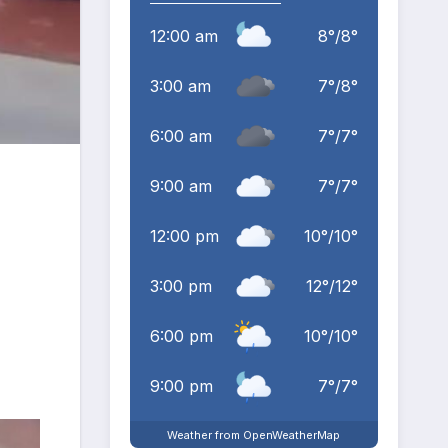
12:00 am
8
°
/
8
°
3:00 am
7
°
/
8
°
6:00 am
7
°
/
7
°
9:00 am
7
°
/
7
°
12:00 pm
10
°
/
10
°
3:00 pm
12
°
/
12
°
6:00 pm
10
°
/
10
°
9:00 pm
7
°
/
7
°
Weather from OpenWeatherMap