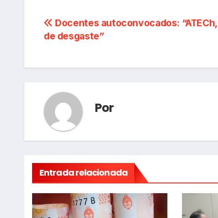
Navegación
Docentes autoconvocados: “ATECh,
de desgaste”
de
entradas
Por
Entrada relacionada