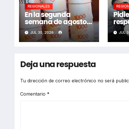
REGIONALES
REGIO
En la segunda
Pidi
semana de agosto
resp
se llamaría a
adul
JUL 30, 2026
JUL 3
paritarias
Deja una respuesta
Tu dirección de correo electrónico no será publi
Comentario
*