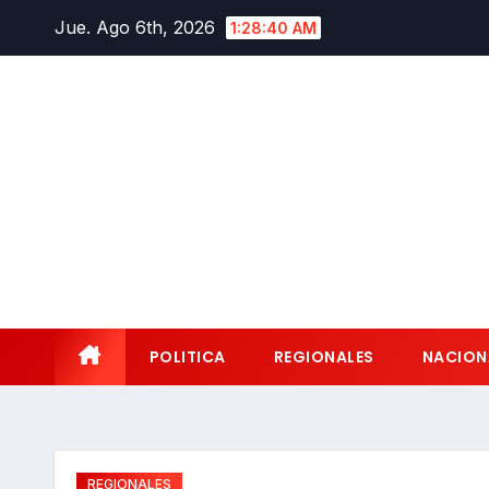
Saltar
Jue. Ago 6th, 2026
1:28:41 AM
al
contenido
POLITICA
REGIONALES
NACION
REGIONALES