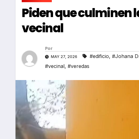
Piden que culminen l
vecinal
Por
#edificio
,
#Johana D
MAY 27, 2026
#vecinal
,
#veredas