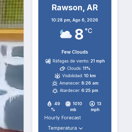
Rawson, AR
10:28 pm,
Ago 6, 2026
8
°C
Few Clouds
Ráfagas de viento:
21 mph
Clouds:
11%
Visibilidad:
10 km
Amanecer:
8:26 am
Atardecer:
6:25 pm
49
1010
13
%
mb
mph
Hourly Forecast