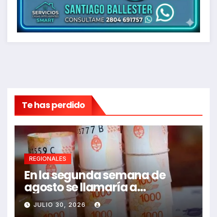
Te has perdido
REGIONALES
En la segunda semana de
agosto se llamaría a
paritarias
JULIO 30, 2026