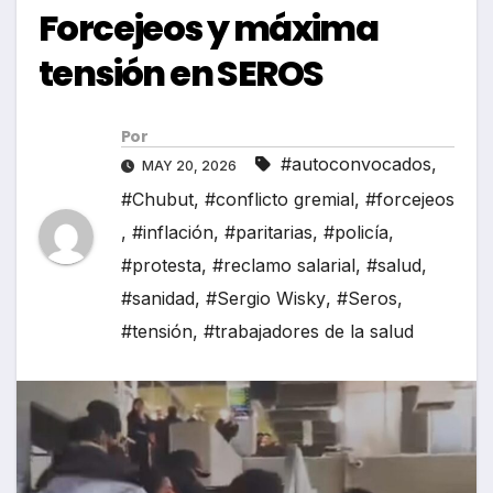
Forcejeos y máxima
tensión en SEROS
Por
#autoconvocados
,
MAY 20, 2026
#Chubut
,
#conflicto gremial
,
#forcejeos
,
#inflación
,
#paritarias
,
#policía
,
#protesta
,
#reclamo salarial
,
#salud
,
#sanidad
,
#Sergio Wisky
,
#Seros
,
#tensión
,
#trabajadores de la salud