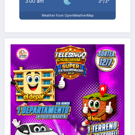
3:00 am
3
°
/
3
°
Weather from OpenWeatherMap