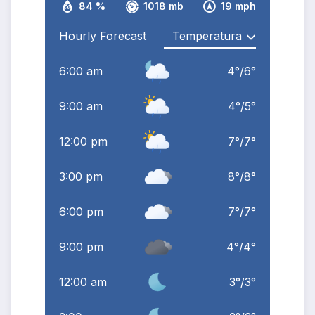
84 %
1018 mb
19 mph
Hourly Forecast
6:00 am
4
°
/
6
°
9:00 am
4
°
/
5
°
12:00 pm
7
°
/
7
°
3:00 pm
8
°
/
8
°
6:00 pm
7
°
/
7
°
9:00 pm
4
°
/
4
°
12:00 am
3
°
/
3
°