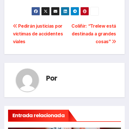
Navegación
Pedirán justicias por
Coliñir: “Trelew está
víctimas de accidentes
destinada a grandes
de
viales
cosas”
entradas
Por
Entrada relacionada