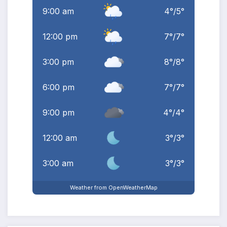
9:00 am
4
°
/
5
°
12:00 pm
7
°
/
7
°
3:00 pm
8
°
/
8
°
6:00 pm
7
°
/
7
°
9:00 pm
4
°
/
4
°
12:00 am
3
°
/
3
°
3:00 am
3
°
/
3
°
Weather from OpenWeatherMap