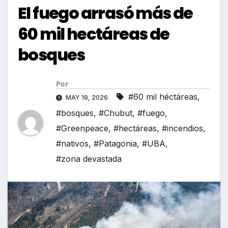
El fuego arrasó más de
60 mil hectáreas de
bosques
Por
#60 mil héctáreas
,
MAY 19, 2026
#bosques
,
#Chubut
,
#fuego
,
#Greenpeace
,
#hectáreas
,
#incendios
,
#nativos
,
#Patagonia
,
#UBA
,
#zona devastada