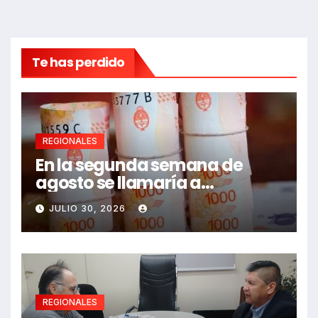
Te has perdido
REGIONALES
En la segunda semana de
agosto se llamaría a
paritarias
JULIO 30, 2026
REGIONALES