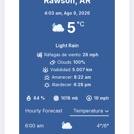
Rawson, AR
4:03 am,
Ago 9, 2026
5
°C
Light Rain
Ráfagas de viento:
28 mph
Clouds:
100%
Visibilidad:
5.007 km
Amanecer:
8:22 am
Atardecer:
6:28 pm
84 %
1018 mb
19 mph
Hourly Forecast
6:00 am
4
°
/
6
°