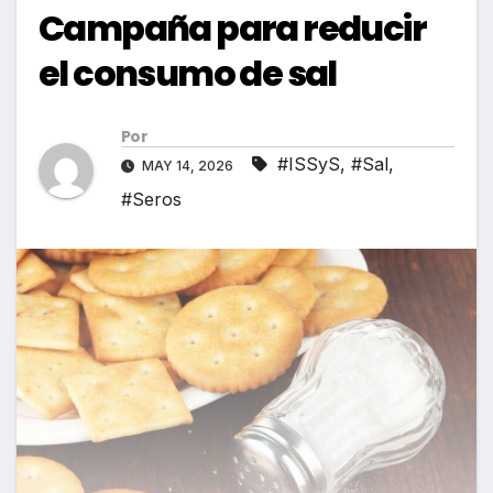
Campaña para reducir
el consumo de sal
Por
#ISSyS
,
#Sal
,
MAY 14, 2026
#Seros