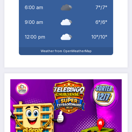
6:00 am
7
°
/
7
°
9:00 am
6
°
/
6
°
12:00 pm
10
°
/
10
°
Weather from OpenWeatherMap