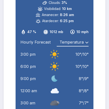
Clouds:
3%
Visibilidad:
10 km
Amanecer:
8:26 am
Atardecer:
6:25 pm
47 %
1012 mb
10 mph
Hourly Forecast
3:00 pm
10
°
/
10
°
6:00 pm
10
°
/
10
°
9:00 pm
8
°
/
9
°
12:00 am
8
°
/
8
°
3:00 am
7
°
/
7
°