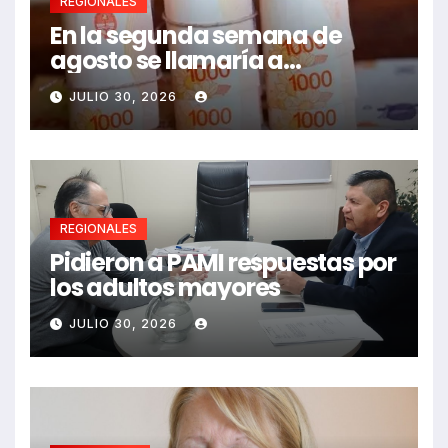
REGIONALES
En la segunda semana de
agosto se llamaría a
paritarias
JULIO 30, 2026
REGIONALES
Pidieron a PAMI respuestas por
los adultos mayores
JULIO 30, 2026