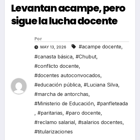
Levantan acampe, pero
sigue la lucha docente
Por
#acampe docente
,
MAY 13, 2026
#canasta básica
,
#Chubut
,
#conflicto docente
,
#docentes autoconvocados
,
#educación pública
,
#Luciana Silva
,
#marcha de antorchas
,
#Ministerio de Educación
,
#panfleteada
,
#paritarias
,
#paro docente
,
#reclamo salarial
,
#salarios docentes
,
#titularizaciones