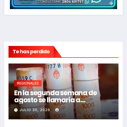
Te has perdido
REGIONALES
En la segunda semana de
agosto se llamaría a
paritarias
JULIO 30, 2026