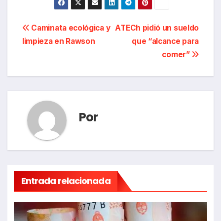
Navegación
Caminata ecológica y
ATECh pidió un sueldo
limpieza en Rawson
que “alcance para
de
comer”
entradas
Por
Entrada relacionada