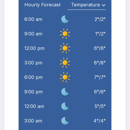
Hourly Forecast
6:00 am
2
°
/
2
°
9:00 am
1
°
/
2
°
12:00 pm
6
°
/
6
°
3:00 pm
8
°
/
8
°
6:00 pm
7
°
/
7
°
9:00 pm
6
°
/
6
°
12:00 am
5
°
/
5
°
3:00 am
4
°
/
4
°