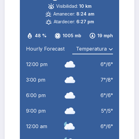
Visibilidad:
10 km
Amanecer:
8:24 am
Atardecer:
6:27 pm
48 %
1005 mb
19 mph
Hourly Forecast
12:00 pm
6
°
/
6
°
3:00 pm
7
°
/
8
°
6:00 pm
6
°
/
6
°
9:00 pm
5
°
/
5
°
12:00 am
6
°
/
6
°