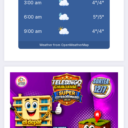
3:00 am
4
°
/
4
°
6:00 am
5
°
/
5
°
9:00 am
4
°
/
4
°
Weather from OpenWeatherMap