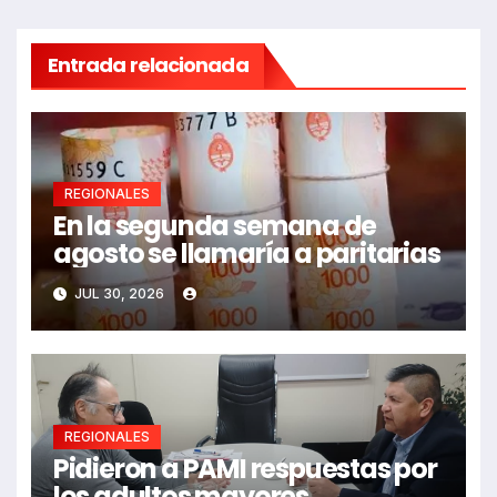
Entrada relacionada
REGIONALES
En la segunda semana de
agosto se llamaría a paritarias
JUL 30, 2026
REGIONALES
Pidieron a PAMI respuestas por
los adultos mayores