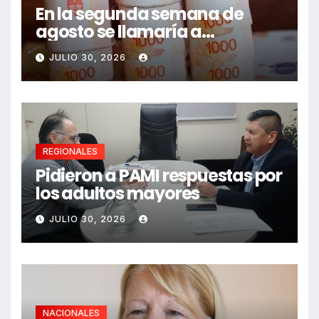
En la segunda semana de
agosto se llamaría a
paritarias
JULIO 30, 2026
REGIONALES
Pidieron a PAMI respuestas por
los adultos mayores
JULIO 30, 2026
NACIONALES