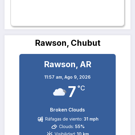
Rawson, Chubut
Rawson, AR
11:57 am,
Ago 9, 2026
7
°C
Broken Clouds
Ráfagas de viento:
31 mph
Clouds:
55%
Visibilidad:
10 km