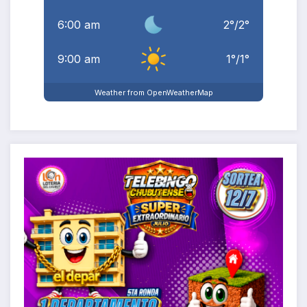
6:00 am
2
°
/
2
°
9:00 am
1
°
/
1
°
Weather from OpenWeatherMap