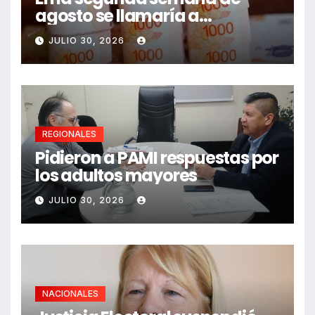
agosto se llamaría a
paritarias
JULIO 30, 2026
REGIONALES
Pidieron a PAMI respuestas por
los adultos mayores
JULIO 30, 2026
NACIONALES