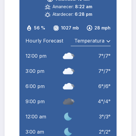
Amanecer:
8:22 am
Atardecer:
6:28 pm
56 %
1027 mb
28 mph
Hourly Forecast
12:00 pm
7
°
/
7
°
3:00 pm
7
°
/
7
°
6:00 pm
6
°
/
6
°
9:00 pm
4
°
/
4
°
12:00 am
3
°
/
3
°
3:00 am
2
°
/
2
°