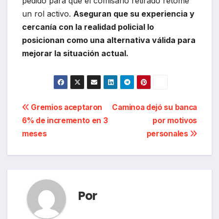
pedido para que el comisario retirado retome
un rol activo.
Aseguran que su experiencia y
cercanía con la realidad policial lo
posicionan como una alternativa válida para
mejorar la situación actual.
Navegación
Gremios aceptaron
Caminoa dejó su banca
6% de incremento en 3
por motivos
de
meses
personales
entradas
Por