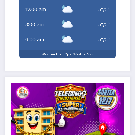
12:00 am
5
°
/
5
°
3:00 am
5
°
/
5
°
6:00 am
5
°
/
5
°
Weather from OpenWeatherMap