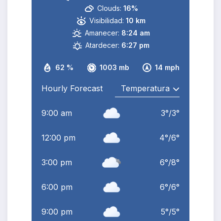
Clouds:
16%
Visibilidad:
10 km
Amanecer:
8:24 am
Atardecer:
6:27 pm
62 %
1003 mb
14 mph
Hourly Forecast
9:00 am
3
°
/
3
°
12:00 pm
4
°
/
6
°
3:00 pm
6
°
/
8
°
6:00 pm
6
°
/
6
°
9:00 pm
5
°
/
5
°