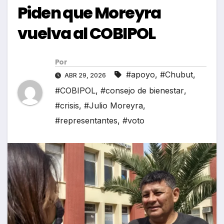
Piden que Moreyra
vuelva al COBIPOL
Por
#apoyo
,
#Chubut
,
ABR 29, 2026
#COBIPOL
,
#consejo de bienestar
,
#crisis
,
#Julio Moreyra
,
#representantes
,
#voto