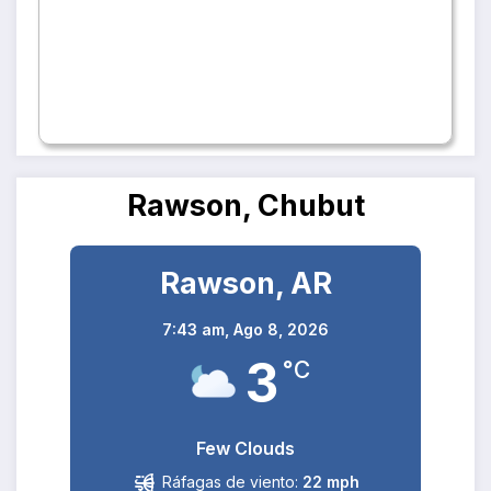
Rawson, Chubut
Rawson, AR
7:43 am,
Ago 8, 2026
3
°C
Few Clouds
Ráfagas de viento:
22 mph