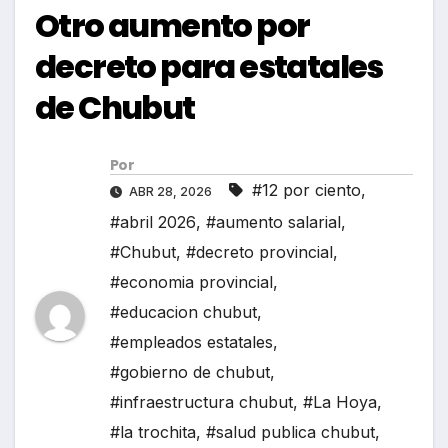
Otro aumento por
decreto para estatales
de Chubut
Por
#12 por ciento
,
ABR 28, 2026
#abril 2026
,
#aumento salarial
,
#Chubut
,
#decreto provincial
,
#economia provincial
,
#educacion chubut
,
#empleados estatales
,
#gobierno de chubut
,
#infraestructura chubut
,
#La Hoya
,
#la trochita
,
#salud publica chubut
,