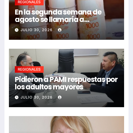
REGIONALES
En la segunda semana de
agosto se llamaría a
paritarias
JULIO 30, 2026
REGIONALES
Pidieron a PAMI respuestas por
los adultos mayores
JULIO 30, 2026