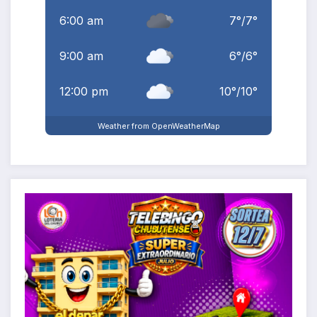
6:00 am
7
°
/
7
°
9:00 am
6
°
/
6
°
12:00 pm
10
°
/
10
°
Weather from OpenWeatherMap