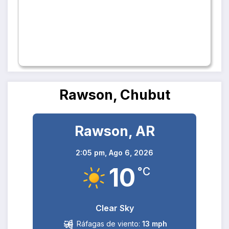
Rawson, Chubut
Rawson, AR
2:05 pm,
Ago 6, 2026
10
°C
Clear Sky
Ráfagas de viento:
13 mph