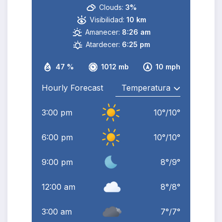
Clouds:
3%
Visibilidad:
10 km
Amanecer:
8:26 am
Atardecer:
6:25 pm
47 %
1012 mb
10 mph
Hourly Forecast
3:00 pm
10
°
/
10
°
6:00 pm
10
°
/
10
°
9:00 pm
8
°
/
9
°
12:00 am
8
°
/
8
°
3:00 am
7
°
/
7
°