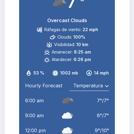
7
Overcast Clouds
Ráfagas de viento:
22 mph
Clouds:
100%
Visibilidad:
10 km
Amanecer:
8:25 am
Atardecer:
6:26 pm
53 %
1002 mb
14 mph
Hourly Forecast
6:00 am
7
°
/
7
°
9:00 am
6
°
/
7
°
12:00 pm
9
°
/
10
°