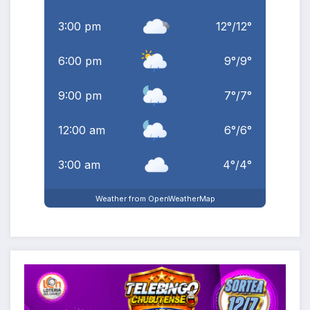
3:00 pm
12
°
/
12
°
6:00 pm
9
°
/
9
°
9:00 pm
7
°
/
7
°
12:00 am
6
°
/
6
°
3:00 am
4
°
/
4
°
Weather from OpenWeatherMap