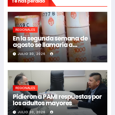
Te has perdido
REGIONALES
En la segunda semana de
agosto se llamaría a
paritarias
JULIO 30, 2026
REGIONALES
Pidieron a PAMI respuestas por
los adultos mayores
JULIO 30, 2026