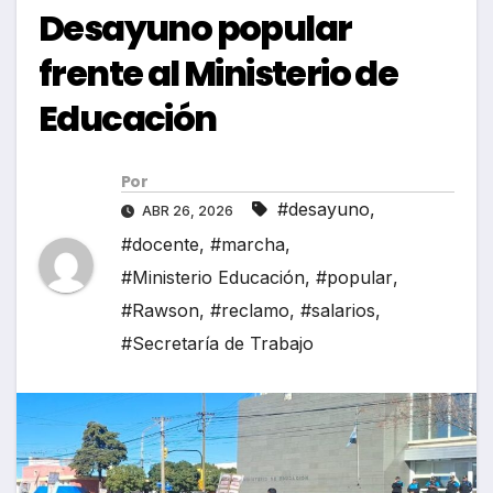
Desayuno popular
frente al Ministerio de
Educación
Por
#desayuno
,
ABR 26, 2026
#docente
,
#marcha
,
#Ministerio Educación
,
#popular
,
#Rawson
,
#reclamo
,
#salarios
,
#Secretaría de Trabajo