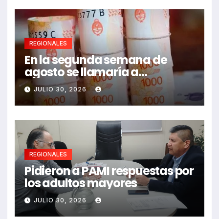
REGIONALES
En la segunda semana de
agosto se llamaría a
paritarias
JULIO 30, 2026
REGIONALES
Pidieron a PAMI respuestas por
los adultos mayores
JULIO 30, 2026