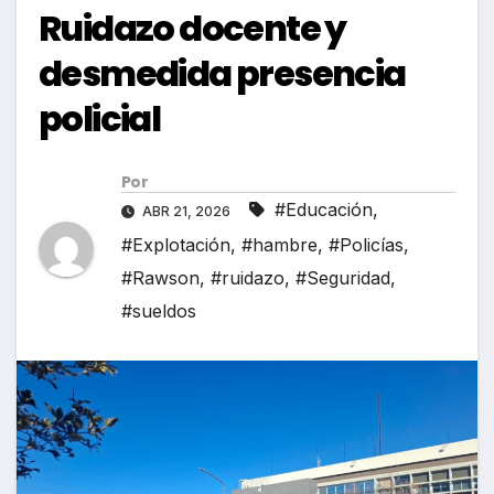
Ruidazo docente y
desmedida presencia
policial
Por
#Educación
,
ABR 21, 2026
#Explotación
,
#hambre
,
#Policías
,
#Rawson
,
#ruidazo
,
#Seguridad
,
#sueldos