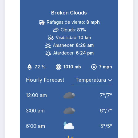
Broken Clouds
Ráfagas de viento:
8 mph
Clouds:
81%
Visibilidad:
10 km
Amanecer:
8:28 am
Atardecer:
6:24 pm
72 %
1010 mb
7 mph
Hourly Forecast
12:00 am
7
°
/
7
°
3:00 am
6
°
/
7
°
6:00 am
5
°
/
5
°