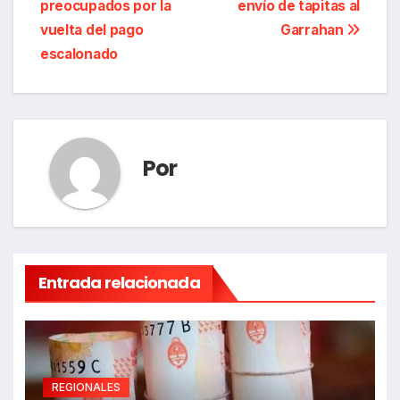
preocupados por la
envío de tapitas al
de
vuelta del pago
Garrahan
entradas
escalonado
Por
Entrada relacionada
REGIONALES