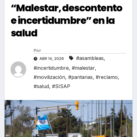
“Malestar, descontento
e incertidumbre” en la
salud
Por
#asambleas
,
ABR 14, 2026
#incertidumbre
,
#malestar
,
#movilización
,
#paritarias
,
#reclamo
,
#salud
,
#SISAP