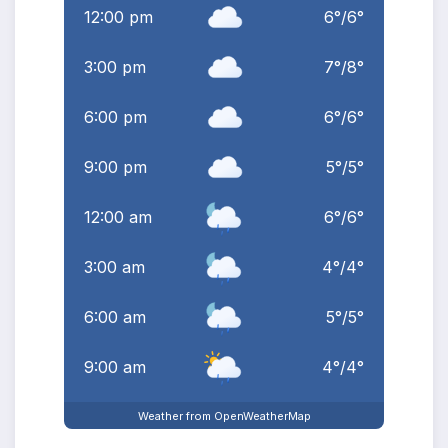
12:00 pm
6
°
/
6
°
3:00 pm
7
°
/
8
°
6:00 pm
6
°
/
6
°
9:00 pm
5
°
/
5
°
12:00 am
6
°
/
6
°
3:00 am
4
°
/
4
°
6:00 am
5
°
/
5
°
9:00 am
4
°
/
4
°
Weather from OpenWeatherMap