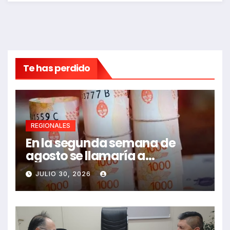
Te has perdido
REGIONALES
En la segunda semana de
agosto se llamaría a
paritarias
JULIO 30, 2026