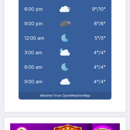
6:00 pm
9
°
/
10
°
9:00 pm
8
°
/
8
°
12:00 am
5
°
/
5
°
3:00 am
4
°
/
4
°
6:00 am
4
°
/
4
°
9:00 am
4
°
/
4
°
Weather from OpenWeatherMap