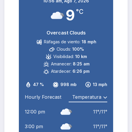
10:56 am,
Ago 7, 2026
9
°C
Overcast Clouds
Ráfagas de viento:
18 mph
Clouds:
100%
Visibilidad:
10 km
Amanecer:
8:25 am
Atardecer:
6:26 pm
47 %
998 mb
13 mph
Hourly Forecast
12:00 pm
11
°
/
11
°
3:00 pm
11
°
/
11
°