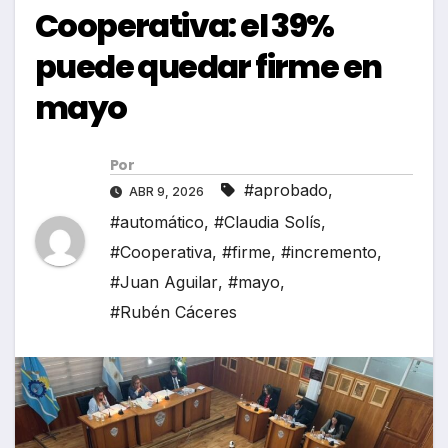
Cooperativa: el 39%
puede quedar firme en
mayo
Por
#aprobado
,
ABR 9, 2026
#automático
,
#Claudia Solís
,
#Cooperativa
,
#firme
,
#incremento
,
#Juan Aguilar
,
#mayo
,
#Rubén Cáceres