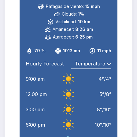
Ráfagas de viento:
15 mph
Clouds:
1%
Visibilidad:
10 km
Amanecer:
8:26 am
Atardecer:
6:25 pm
79 %
1013 mb
11 mph
Hourly Forecast
9:00 am
4
°
/
4
°
12:00 pm
5
°
/
8
°
3:00 pm
8
°
/
10
°
6:00 pm
10
°
/
10
°