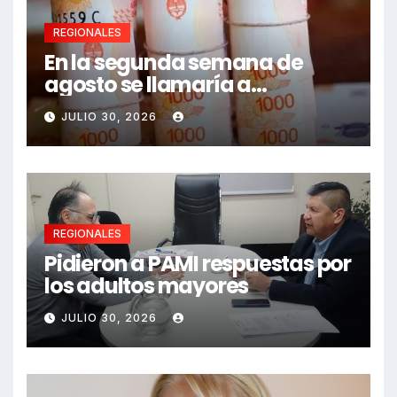
REGIONALES
En la segunda semana de
agosto se llamaría a
paritarias
JULIO 30, 2026
REGIONALES
Pidieron a PAMI respuestas por
los adultos mayores
JULIO 30, 2026