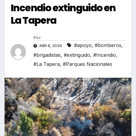
Incendio extinguido en
La Tapera
Por
#apoyo
,
#bomberos
,
ABR 8, 2026
#brigadistas
,
#extinguido
,
#Incendio
,
#La Tapera
,
#Parques Nacionales