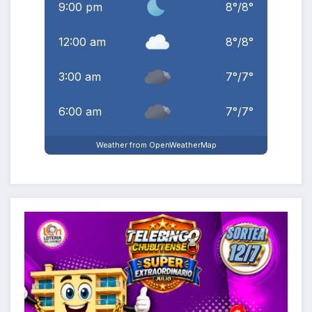
9:00 pm
8
°
/
8
°
12:00 am
8
°
/
8
°
3:00 am
7
°
/
7
°
6:00 am
7
°
/
7
°
Weather from OpenWeatherMap