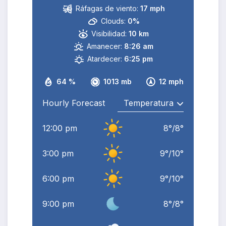
Ráfagas de viento:
17 mph
Clouds:
0%
Visibilidad:
10 km
Amanecer:
8:26 am
Atardecer:
6:25 pm
64 %
1013 mb
12 mph
Hourly Forecast
12:00 pm
8
°
/
8
°
3:00 pm
9
°
/
10
°
6:00 pm
9
°
/
10
°
9:00 pm
8
°
/
8
°