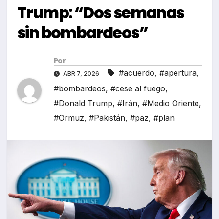
Trump: “Dos semanas
sin bombardeos”
Por
#acuerdo
,
#apertura
,
ABR 7, 2026
#bombardeos
,
#cese al fuego
,
#Donald Trump
,
#Irán
,
#Medio Oriente
,
#Ormuz
,
#Pakistán
,
#paz
,
#plan