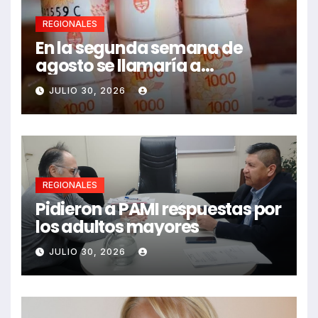
REGIONALES
En la segunda semana de
agosto se llamaría a
paritarias
JULIO 30, 2026
REGIONALES
Pidieron a PAMI respuestas por
los adultos mayores
JULIO 30, 2026