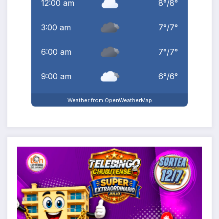
12:00 am
8
°
/
8
°
3:00 am
7
°
/
7
°
6:00 am
7
°
/
7
°
9:00 am
6
°
/
6
°
Weather from OpenWeatherMap