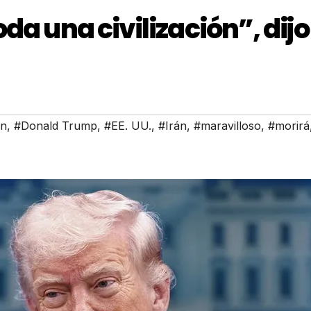
da una civilización”, dijo
ón
,
#Donald Trump
,
#EE. UU.
,
#Irán
,
#maravilloso
,
#morirá