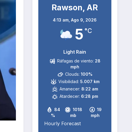
Rawson, AR
4:13 am,
Ago 9, 2026
5
°C
Light Rain
Ráfagas de viento:
28
mph
Clouds:
100%
Visibilidad:
5.007 km
Amanecer:
8:22 am
Atardecer:
6:28 pm
84
1018
19
%
mb
mph
Hourly Forecast