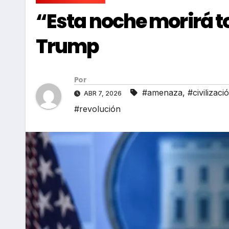
“Esta noche morirá to
Trump
Por
#amenaza
,
#civilizaci
ABR 7, 2026
#revolución