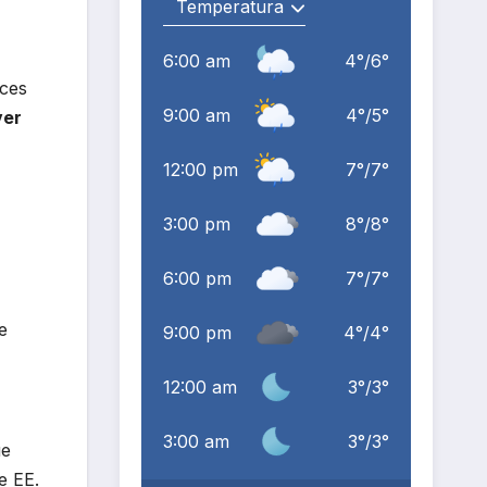
6:00 am
4
°
/
6
°
nces
9:00 am
4
°
/
5
°
ver
12:00 pm
7
°
/
7
°
3:00 pm
8
°
/
8
°
6:00 pm
7
°
/
7
°
e
9:00 pm
4
°
/
4
°
12:00 am
3
°
/
3
°
3:00 am
3
°
/
3
°
ue
e EE.