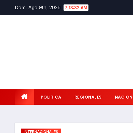
Saltar
Dom. Ago 9th, 2026
7:13:33 AM
al
contenido
POLITICA
REGIONALES
NACION
INTERNACIONALES