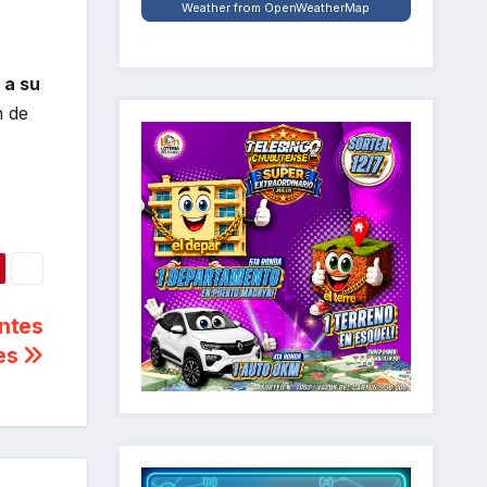
Weather from OpenWeatherMap
 a su
n de
antes
res