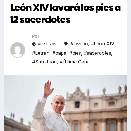
León XIV lavará los pies a
12 sacerdotes
Por
#lavado
,
#León XIV
,
ABR 1, 2026
#Letrán
,
#papa
,
#pies
,
#sacerdotes
,
#San Juan
,
#Última Cena