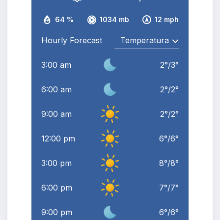
64 %
1034 mb
12 mph
Hourly Forecast
3:00 am
2
°
/
3
°
6:00 am
2
°
/
2
°
9:00 am
2
°
/
2
°
12:00 pm
6
°
/
6
°
3:00 pm
8
°
/
8
°
6:00 pm
7
°
/
7
°
9:00 pm
6
°
/
6
°