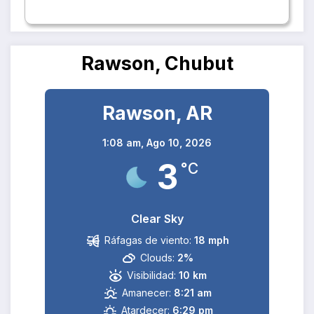
Rawson, Chubut
Rawson, AR
1:08 am,
Ago 10, 2026
3
°C
Clear Sky
Ráfagas de viento:
18 mph
Clouds:
2%
Visibilidad:
10 km
Amanecer:
8:21 am
Atardecer:
6:29 pm