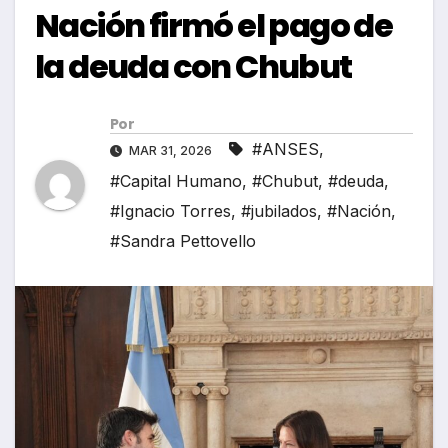
Nación firmó el pago de
la deuda con Chubut
Por
#ANSES
,
MAR 31, 2026
#Capital Humano
,
#Chubut
,
#deuda
,
#Ignacio Torres
,
#jubilados
,
#Nación
,
#Sandra Pettovello