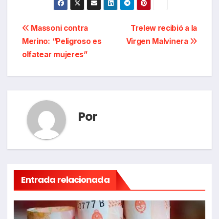
Navegación
Massoni contra
Trelew recibió a la
Merino: “Peligroso es
Virgen Malvinera
de
olfatear mujeres”
entradas
Por
Entrada relacionada