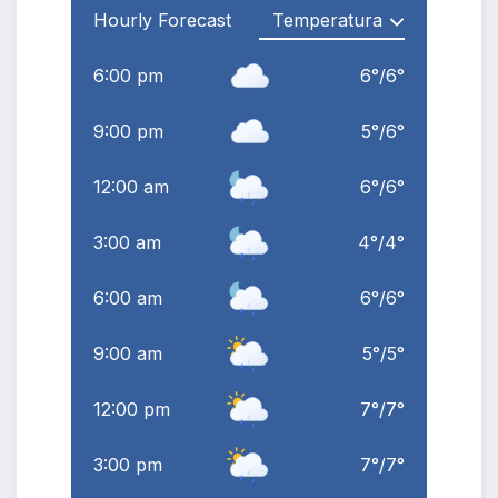
Hourly Forecast
6:00 pm
6
°
/
6
°
9:00 pm
5
°
/
6
°
12:00 am
6
°
/
6
°
3:00 am
4
°
/
4
°
6:00 am
6
°
/
6
°
9:00 am
5
°
/
5
°
12:00 pm
7
°
/
7
°
3:00 pm
7
°
/
7
°