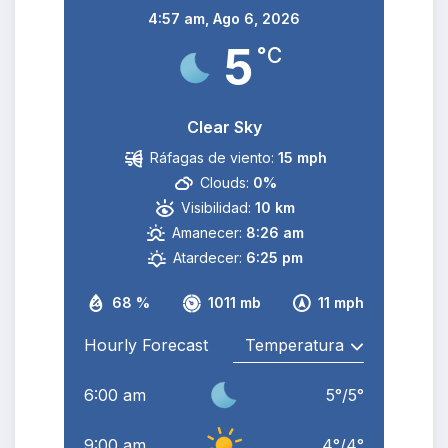
4:57 am,
Ago 6, 2026
5
°C
Clear Sky
Ráfagas de viento:
15 mph
Clouds:
0%
Visibilidad:
10 km
Amanecer:
8:26 am
Atardecer:
6:25 pm
68 %
1011 mb
11 mph
Hourly Forecast
6:00 am
5
°
/
5
°
9:00 am
4
°
/
4
°