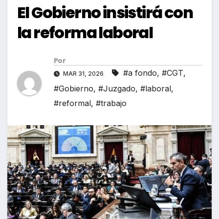
El Gobierno insistirá con
la reforma laboral
Por
#a fondo
,
#CGT
,
MAR 31, 2026
#Gobierno
,
#Juzgado
,
#laboral
,
#reformal
,
#trabajo