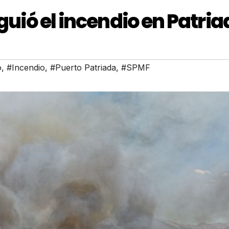
nguió el incendio en Patri
o
,
#Incendio
,
#Puerto Patriada
,
#SPMF