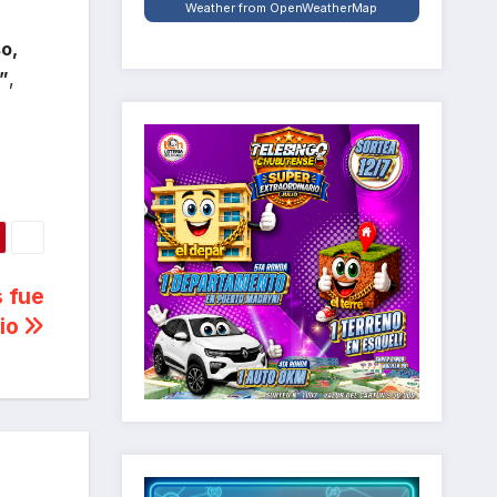
Weather from OpenWeatherMap
o,
”
,
s fue
cio