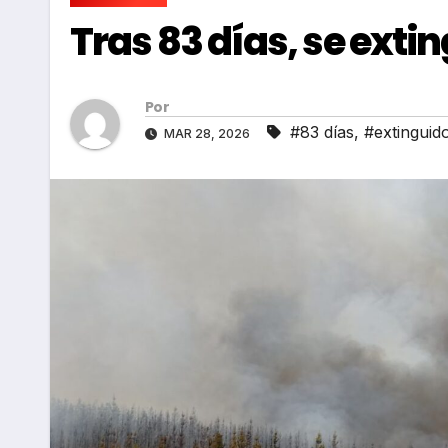
Tras 83 días, se exti
Por
#83 días
,
#extinguid
MAR 28, 2026