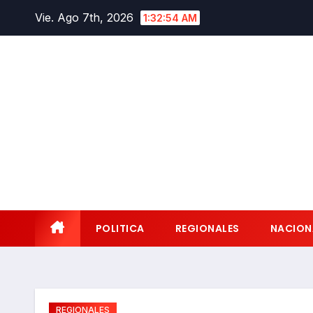
Saltar
Vie. Ago 7th, 2026
1:32:55 AM
al
contenido
POLITICA
REGIONALES
NACION
REGIONALES