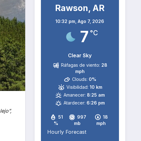
Rawson, AR
10:32 pm,
Ago 7, 2026
7
°C
Clear Sky
Ráfagas de viento:
28
mph
Clouds:
0%
Visibilidad:
10 km
Amanecer:
8:25 am
Atardecer:
6:26 pm
ejo”,
51
997
18
%
mb
mph
Hourly Forecast