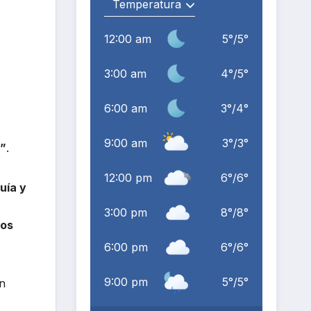
12:00 am
5
°
/
5
°
3:00 am
4
°
/
5
°
6:00 am
3
°
/
4
°
9:00 am
3
°
/
3
°
o”
.
12:00 pm
6
°
/
6
°
uía y
3:00 pm
8
°
/
8
°
ros
6:00 pm
6
°
/
6
°
9:00 pm
5
°
/
5
°
on