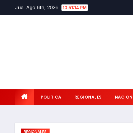
Saltar
Jue. Ago 6th, 2026
10:51:15 PM
al
contenido
POLITICA
REGIONALES
NACION
REGIONALES