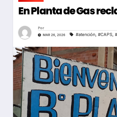
En Planta de Gas re
Por
#atención
,
#CAPS
,
MAR 26, 2026