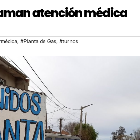
claman atención médica
#médica
,
#Planta de Gas
,
#turnos