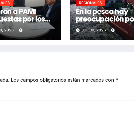
NALES
REGIONALES
eron a PAMI
En la pesca hay
uestas por los
preocupación por
tos mayores
costo del gasoil
0, 2026
JUL 30, 2026
cada.
Los campos obligatorios están marcados con
*