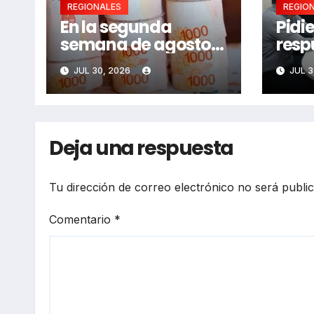
REGIONALES
REGIO
En la segunda
Pidi
semana de agosto
resp
se llamaría a
adul
JUL 30, 2026
JUL 3
paritarias
Deja una respuesta
Tu dirección de correo electrónico no será publi
Comentario
*