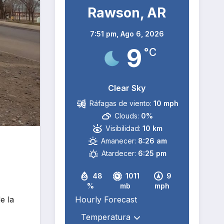
Rawson, AR
7:51 pm,
Ago 6, 2026
9
°C
Clear Sky
Ráfagas de viento:
10 mph
Clouds:
0%
Visibilidad:
10 km
Amanecer:
8:26 am
Atardecer:
6:25 pm
48
1011
9
%
mb
mph
e la
Hourly Forecast