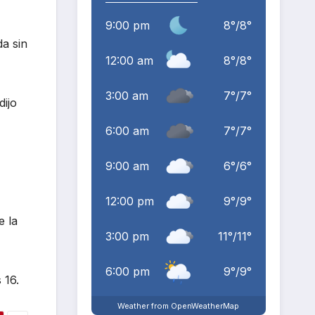
9:00 pm
8
°
/
8
°
da sin
12:00 am
8
°
/
8
°
3:00 am
7
°
/
7
°
 dijo
6:00 am
7
°
/
7
°
9:00 am
6
°
/
6
°
12:00 pm
9
°
/
9
°
e la
3:00 pm
11
°
/
11
°
6:00 pm
9
°
/
9
°
 16.
Weather from OpenWeatherMap